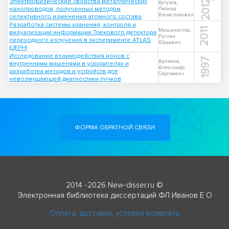
Электрофизические свойства металлических
2012
Кутузов,
нанопроводов, полученных методом
Леонид
Вячеславович
селективного изменения атомного состава
Разработка системы хранения, контроля и
2011
Машинистов,
визуализации информации Трекового детектора
Руслан
переходного излучения в эксперименте ATLAS
Юрьевич
(ЦЕРН)
Исследование взаимодействия ионов с
1997
Артемов,
внутренними мишенями в ускорителях и
Александр
разработка методов и устройств для
Сергеевич
невозмущающей диагностики пучков
ФОРМА ОБРАТНОЙ СВЯЗИ
2014 -2026 New-disser.ru ©
Электронная библиотека диссертаций ФЛ Иванов Е О
Оплата, доставка, условия возврата