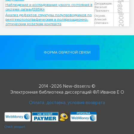
1984
Джорджадзе,
Наблюдение и исследование узкого состояния в
Василий
системе сигма-(1385)К+
Павлович
2008
Анализ дефектов структуры полупроводников по
Окунев,
рентгенотопографическим и поляризационно-
Алексей
Олегович
оптическим розеткам контраста
ФОРМА ОБРАТНОЙ СВЯЗИ
2014 -2026 New-disser.ru ©
Электронная библиотека диссертаций ФЛ Иванов Е О
Оплата, доставка, условия возврата
Check passport