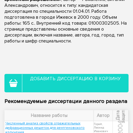
Александрович, относится к типу: кандидатская
диссертация по специальности 01.04.01. Работа
подготовлена в городе Ижевск в 2000 году. Объем
работы: 165 с.. Внутренний код товара: 01000302505. На
странице представлены основные сведения о
диссертации, включая название, автора, год, город, тип
работы и шифр специальности.
ДОБАВИТЬ ДИССЕРТАЦИЮ В КОРЗИНУ
Рекомендуемые диссертации данного раздела
ы
Д
а
т
а
з
а
щ
и
т
Название работы
Автор
2004
Численный анализ свойств отражательных
Горай,
дифракционных решеток для рентгеновского
Леонид
Иванович
излучения