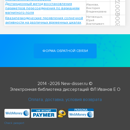
2007
Дистанционный метод восстановления
Иванова,
параметров пересоединения по вариациям
Виктория
Владимировна
магнитного поля
2006
Наговицын,
Квазипериодические проявления солнечной
Юрий
активности на различных временных шкалах
Анатольевич
ФОРМА ОБРАТНОЙ СВЯЗИ
2014 -2026 New-disser.ru ©
Электронная библиотека диссертаций ФЛ Иванов Е О
Оплата, доставка, условия возврата
Check passport