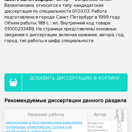
Валентиновна, относится к типу: кандидатская
диссертация по специальности 01.03.03. Работа
подготовлена в городе Санкт-Петербург в 1999 году.
Объем работы: 188 с. : ил.. Внутренний код товара:
01000233489. На странице представлены основные
сведения о диссертации, включая название, автора, год,
город, тип работы и шифр специальности.
ДОБАВИТЬ ДИССЕРТАЦИЮ В КОРЗИНУ
Рекомендуемые диссертации данного раздела
ы
Д
а
т
а
з
а
щ
и
т
Название работы
Автор
2008
Циклические и долговременные изменения
Мордвинов,
глобальных характеристик Солнца и их
Александр
Вениаминович
проявления в гелиосфере