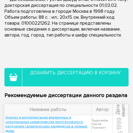
докторская диссертация по специальности 01.03.02.
Работа подготовлена в городе Москва в 1998 году.
Объем работы: 88 с. : ил.; 20х15 см. Внутренний код
товара: 01000221262. На странице представлены
основные сведения о диссертации, включая название,
автора, год, город, тип работы и шифр специальности.
ДОБАВИТЬ ДИССЕРТАЦИЮ В КОРЗИНУ
Рекомендуемые диссертации данного раздела
ы
Д
а
т
а
з
а
щ
и
т
Название работы
Автор
Анализ и интерпретация временных и
1999
Трудолюбов,
спектральных характеристик рентгеновского
Сергей
излучения галактических кандидатов в черные
Павлович
дыры