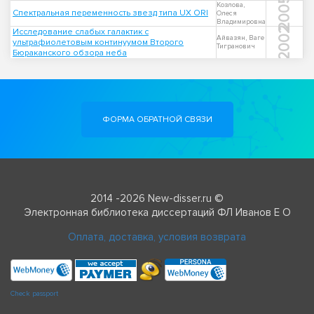
2005
Козлова,
Спектральная переменность звезд типа UX ORI
Олеся
Владимировна
2002
Исследование слабых галактик с
Айвазян, Ваге
ультрафиолетовым континуумом Второго
Тигранович
Бюраканского обзора неба
ФОРМА ОБРАТНОЙ СВЯЗИ
2014 -2026 New-disser.ru ©
Электронная библиотека диссертаций ФЛ Иванов Е О
Оплата, доставка, условия возврата
Check passport