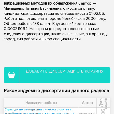
вибрационных методов их обнаружения
», автор —
Малышева, Татьяна Васильевна, относится к типу:
кандидатская диссертация по специальности 01.02.06.
Работа подготовлена в городе Челябинск в 2000 году.
Объем работы: 188 с. : ил.. Внутренний код товара:
01000311064. На странице представлены основные
сведения о диссертации, включая название, автора, год,
город, тип работы и шифр специальности.
ДОБАВИТЬ ДИССЕРТАЦИЮ В КОРЗИНУ
Рекомендуемые диссертации данного раздела
ы
Д
а
т
а
з
а
щ
и
т
Название работы
Автор
Структурные методы динамического синтеза
колебательных механических систем с учетом
Банина, Нина