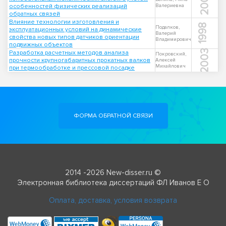
2006
особенностей физических реализаций
Валериевна
обратных связей
Влияние технологии изготовления и
1998
Подалков,
эксплуатационных условий на динамические
Валерий
свойства новых типов датчиков ориентации
Владимирович
подвижных объектов
2003
Разработка расчетных методов анализа
Покровский,
прочности крупногабаритных прокатных валков
Алексей
Михайлович
при термообработке и прессовой посадке
ФОРМА ОБРАТНОЙ СВЯЗИ
2014 -2026 New-disser.ru ©
Электронная библиотека диссертаций ФЛ Иванов Е О
Оплата, доставка, условия возврата