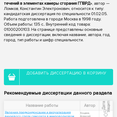
течений в элементах камеры сгорания ГПВРД
», автор —
Ломков, Константин Электронович, относится к типу:
кандидатская диссертация по специальности 01.02.05.
Работа подготовлена в городе Москва в 1998 году.
Объем работы: 135 с.. Внутренний код товара:
01000200103. На странице представлены основные
сведения о диссертации, включая название, автора, год,
город, тип работы и шифр специальности.
ДОБАВИТЬ ДИССЕРТАЦИЮ В КОРЗИНУ
Рекомендуемые диссертации данного раздела
ы
Д
а
т
а
з
а
щ
и
т
Название работы
Автор
2005
Явления предконденсации и визуализация
Кощеев,
вихревого следа самолета в микроволновом
Алексей