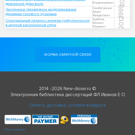
Владимирович
диапазоне длин волн
1999
Сахабутдинов,
Численное трехмерное моделирование
Айрат
динамики газового пузырька
Жавдатович
2012
Хребтов,
Спектральный перенос энергии турбулентности
Михаил
в круглой затопленной струе
Юрьевич
ФОРМА ОБРАТНОЙ СВЯЗИ
2014 -2026 New-disser.ru ©
Электронная библиотека диссертаций ФЛ Иванов Е О
Оплата, доставка, условия возврата
Check passport