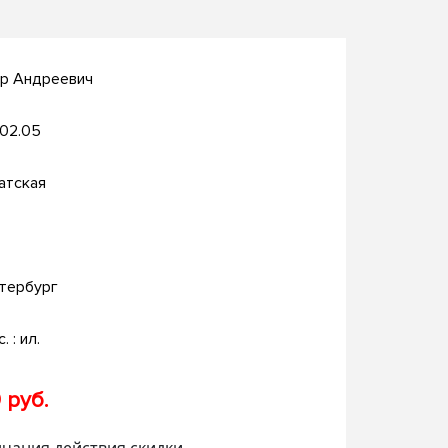
ир Андреевич
.02.05
атская
тербург
. : ил.
 руб.