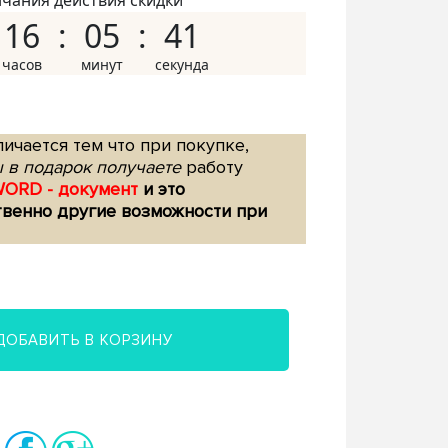
нчания действия скидки
16
05
40
ичается тем что при покупке,
 в подарок получаете
работу
WORD - документ
и это
твенно другие возможности при
ДОБАВИТЬ В КОРЗИНУ