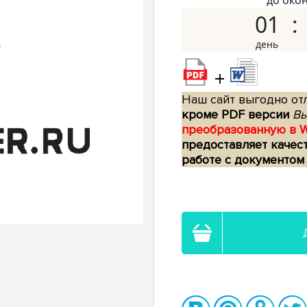
до око
01
+
Наш сайт выгодно отл
кроме PDF версии
Вы
преобразованную в 
предоставляет качес
работе с документом