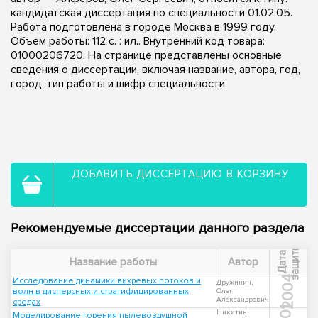
кандидатская диссертация по специальности 01.02.05.
Работа подготовлена в городе Москва в 1999 году.
Объем работы: 112 с. : ил.. Внутренний код товара:
01000206720. На странице представлены основные
сведения о диссертации, включая название, автора, год,
город, тип работы и шифр специальности.
ДОБАВИТЬ ДИССЕРТАЦИЮ В КОРЗИНУ
Рекомендуемые диссертации данного раздела
ы
Д
а
т
а
з
а
щ
и
т
Название работы
Автор
2004
Исследование динамики вихревых потоков и
Дружинин,
волн в дисперсных и стратифицированных
Олег
Александрович
средах
Никитин,
Моделирование горения пылевоздушной