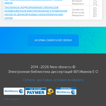
2001
Валерий
смеси
Федорович
Численное моделирование процессов
1999
Цимбалюк,
неравновесной кристаллизации и плавления
Александр
частиц в сверхзвуковых неизобарических
Федорович
струях
ФОРМА ОБРАТНОЙ СВЯЗИ
2014 -2026 New-disser.ru ©
Электронная библиотека диссертаций ФЛ Иванов Е О
Оплата, доставка, условия возврата
Check passport