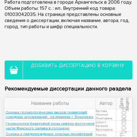
Работа подготовлена в городе Архангельск в 2006 году.
Объем работы: 157 с. : ил.. Внутренний код товара:
01003042035. На странице представлены основные
сведения о диссертации, включая название, автора, год,
город, тип работы и шифр специальности.
ДОБАВИТЬ ДИССЕРТАЦИЮ В КОРЗИНУ
Рекомендуемые диссертации данного раздела
ы
Д
а
т
а
з
а
щ
и
т
Название работы
Автор
2009
Кустова,
Оценка геоэкологических рисков территорий
Наталья
городских агломераций : на примере г. Воронежа
Ринатьевна
2009
Шмитт,
Геоэкология береговой зоны северо-восточной
Евгения
части Финского залива в голоцене
Васильевна
Оценка и предупреждение опасных проявлений
Унанян,