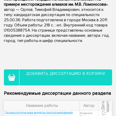
примере месторождения алмазов им. М.В. Ломоносова
»,
автор — Орлов, Тимофей Владимирович, относится к
типу: кандидатская диссертация по специальности
25.00.36. Работа подготовлена в городе Москва в 2011
году. Объем работы: 218 с. : ил.. Внутренний код товара:
01005388754. На странице представлены основные
сведения о диссертации, включая название, автора, год,
город, тип работы и шифр специальности.
ДОБАВИТЬ ДИССЕРТАЦИЮ В КОРЗИНУ
Рекомендуемые диссертации данного раздела
ы
Д
а
т
а
з
а
щ
и
т
Название работы
Автор
Геоэкологическая модель прогнозирования
Кондауров,