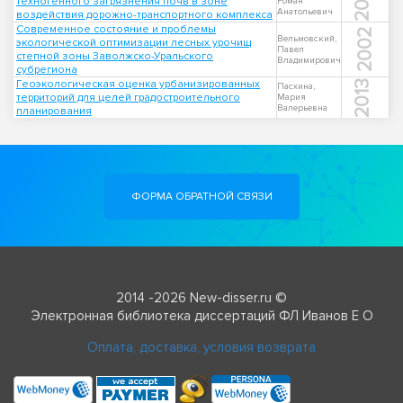
2017
техногенного загрязнения почв в зоне
Роман
Анатольевич
воздействия дорожно-транспортного комплекса
Современное состояние и проблемы
2002
Вельмовский,
экологической оптимизации лесных урочищ
Павел
степной зоны Заволжско-Уральского
Владимирович
субрегиона
Геоэкологическая оценка урбанизированных
2013
Пасхина,
территорий для целей градостроительного
Мария
Валерьевна
планирования
ФОРМА ОБРАТНОЙ СВЯЗИ
2014 -2026 New-disser.ru ©
Электронная библиотека диссертаций ФЛ Иванов Е О
Оплата, доставка, условия возврата