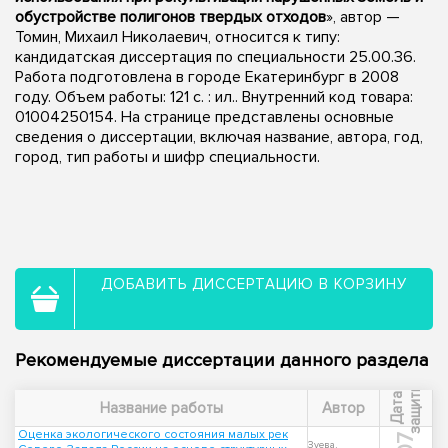
обустройстве полигонов твердых отходов
», автор —
Томин, Михаил Николаевич, относится к типу:
кандидатская диссертация по специальности 25.00.36.
Работа подготовлена в городе Екатеринбург в 2008
году. Объем работы: 121 с. : ил.. Внутренний код товара:
01004250154. На странице представлены основные
сведения о диссертации, включая название, автора, год,
город, тип работы и шифр специальности.
ДОБАВИТЬ ДИССЕРТАЦИЮ В КОРЗИНУ
Рекомендуемые диссертации данного раздела
ы
Д
а
т
а
з
а
щ
и
т
Название работы
Автор
Оценка экологического состояния малых рек
Зуева,