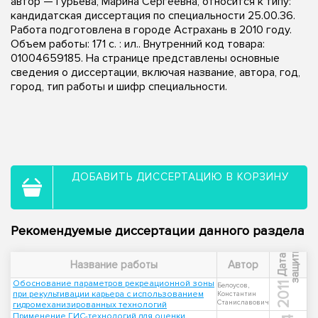
автор — Гурьева, Марина Сергеевна, относится к типу:
кандидатская диссертация по специальности 25.00.36.
Работа подготовлена в городе Астрахань в 2010 году.
Объем работы: 171 с. : ил.. Внутренний код товара:
01004659185. На странице представлены основные
сведения о диссертации, включая название, автора, год,
город, тип работы и шифр специальности.
ДОБАВИТЬ ДИССЕРТАЦИЮ В КОРЗИНУ
Рекомендуемые диссертации данного раздела
ы
Д
а
т
а
з
а
щ
и
т
Название работы
Автор
Обоснование параметров рекреационной зоны
2011
Белоусов,
при рекультивации карьера с использованием
Константин
Станиславович
гидромеханизированных технологий
Применение ГИС-технологий для оценки