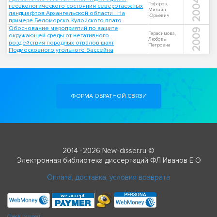
2004
Гофаров,
геоэкологического состояния северотаежных
Михаил
ландшафтов Архангельской области : На
Юрьевич
примере Беломорско-Кулойского плато
Обоснование мероприятий по защите
2009
Герасимова,
окружающей среды от негативного
Любовь
воздействия породных отвалов шахт
Петровна
Подмосковного угольного бассейна
ФОРМА ОБРАТНОЙ СВЯЗИ
2014 -2026 New-disser.ru ©
Электронная библиотека диссертаций ФЛ Иванов Е О
Оплата, доставка, условия возврата
Check passport