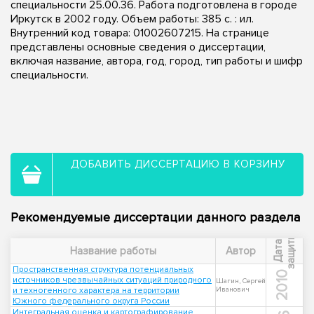
специальности 25.00.36. Работа подготовлена в городе
Иркутск в 2002 году. Объем работы: 385 с. : ил.
Внутренний код товара: 01002607215. На странице
представлены основные сведения о диссертации,
включая название, автора, год, город, тип работы и шифр
специальности.
ДОБАВИТЬ ДИССЕРТАЦИЮ В КОРЗИНУ
Рекомендуемые диссертации данного раздела
ы
Д
а
т
а
з
а
щ
и
т
Название работы
Автор
Пространственная структура потенциальных
2010
источников чрезвычайных ситуаций природного
Шагин, Сергей
и техногенного характера на территории
Иванович
Южного федерального округа России
Интегральная оценка и картографирование