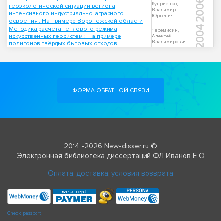
2006
Куприенко,
геоэкологической ситуации региона
Владимир
интенсивного индустриально-аграрного
Юрьевич
освоения : На примере Воронежской области
2004
Методика расчёта теплового режима
Черемисин,
искусственных геосистем : На примере
Алексей
Владимирович
полигонов твёрдых бытовых отходов
ФОРМА ОБРАТНОЙ СВЯЗИ
2014 -2026 New-disser.ru ©
Электронная библиотека диссертаций ФЛ Иванов Е О
Оплата, доставка, условия возврата
Check passport