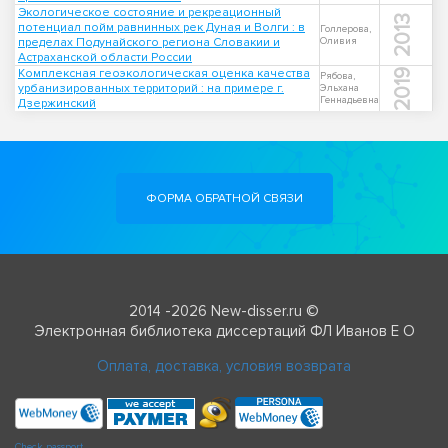
Экологическое состояние и рекреационный
2013
потенциал пойм равнинных рек Дуная и Волги : в
Голлерова,
пределах Подунайского региона Словакии и
Оливия
Астраханской области России
Комплексная геоэкологическая оценка качества
2019
Рябова,
урбанизированных территорий : на примере г.
Эльхана
Геннадьевна
Дзержинский
ФОРМА ОБРАТНОЙ СВЯЗИ
2014 -2026 New-disser.ru ©
Электронная библиотека диссертаций ФЛ Иванов Е О
Оплата, доставка, условия возврата
Check passport