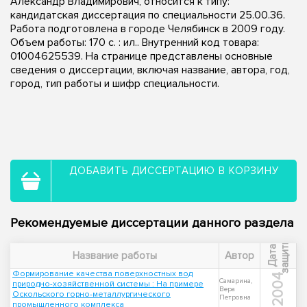
Александр Владимирович, относится к типу:
кандидатская диссертация по специальности 25.00.36.
Работа подготовлена в городе Челябинск в 2009 году.
Объем работы: 170 с. : ил.. Внутренний код товара:
01004625539. На странице представлены основные
сведения о диссертации, включая название, автора, год,
город, тип работы и шифр специальности.
ДОБАВИТЬ ДИССЕРТАЦИЮ В КОРЗИНУ
Рекомендуемые диссертации данного раздела
ы
Д
а
т
а
з
а
щ
и
т
Название работы
Автор
Формирование качества поверхностных вод
2004
Самарина,
природно-хозяйственной системы : На примере
Вера
Оскольского горно-металлургического
Петровна
промышленного комплекса