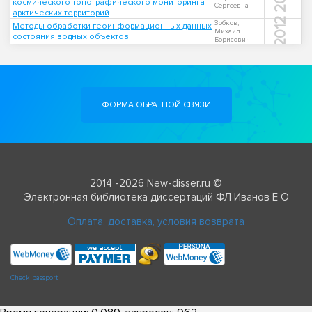
космического топографического мониторинга
Сергеевна
арктических территорий
2012
Зобков,
Методы обработки геоинформационных данных
Михаил
состояния водных объектов
Борисович
ФОРМА ОБРАТНОЙ СВЯЗИ
2014 -2026 New-disser.ru ©
Электронная библиотека диссертаций ФЛ Иванов Е О
Оплата, доставка, условия возврата
Check passport