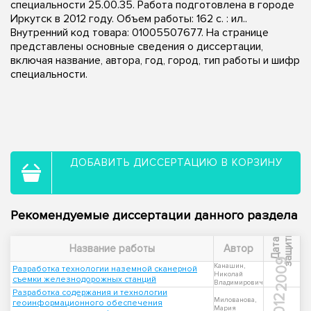
специальности 25.00.35. Работа подготовлена в городе
Иркутск в 2012 году. Объем работы: 162 с. : ил..
Внутренний код товара: 01005507677. На странице
представлены основные сведения о диссертации,
включая название, автора, год, город, тип работы и шифр
специальности.
ДОБАВИТЬ ДИССЕРТАЦИЮ В КОРЗИНУ
Рекомендуемые диссертации данного раздела
ы
Д
а
т
а
з
а
щ
и
т
Название работы
Автор
2009
Канашин,
Разработка технологии наземной сканерной
Николай
съемки железнодорожных станций
Владимирович
Разработка содержания и технологии
2012
Милованова,
геоинформационного обеспечения
Мария