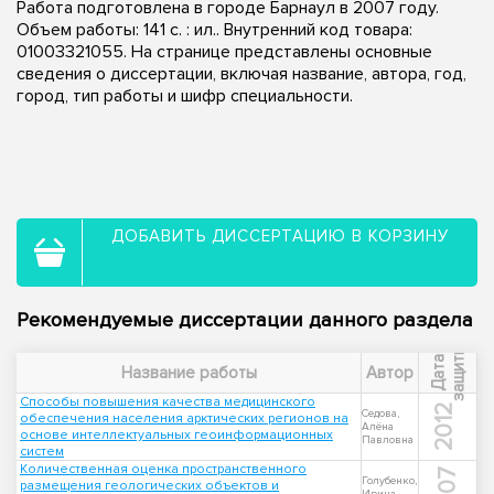
Работа подготовлена в городе Барнаул в 2007 году.
Объем работы: 141 с. : ил.. Внутренний код товара:
01003321055. На странице представлены основные
сведения о диссертации, включая название, автора, год,
город, тип работы и шифр специальности.
ДОБАВИТЬ ДИССЕРТАЦИЮ В КОРЗИНУ
Рекомендуемые диссертации данного раздела
ы
Д
а
т
а
з
а
щ
и
т
Название работы
Автор
Способы повышения качества медицинского
2012
Седова,
обеспечения населения арктических регионов на
Алёна
основе интеллектуальных геоинформационных
Павловна
систем
Количественная оценка пространственного
2007
Голубенко,
размещения геологических объектов и