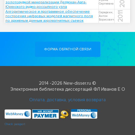
Ирина
золоторудной минерализации Дегдекан-Арга-
Сергеевна
Юряхского рудно-россыпного узла
Алгоритмическое и программное обеспечение
2011
Середкин,
построения цифровых моделей магнитного поля
Антон
Борисович
по архивным данным аэромагнитных съемок
ФОРМА ОБРАТНОЙ СВЯЗИ
2014 -2026 New-disser.ru ©
Электронная библиотека диссертаций ФЛ Иванов Е О
Оплата, доставка, условия возврата
Check passport