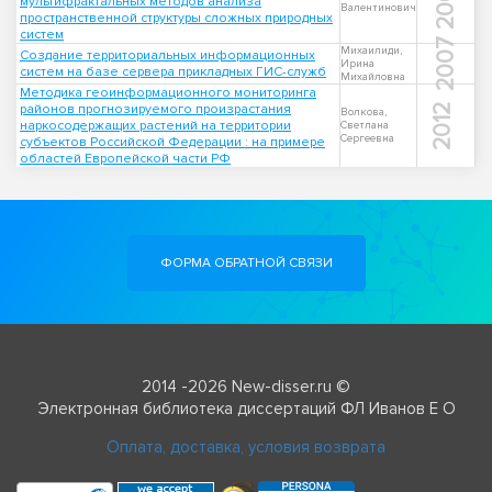
2009
мультифрактальных методов анализа
Валентинович
пространственной структуры сложных природных
систем
2007
Михаилиди,
Создание территориальных информационных
Ирина
систем на базе сервера прикладных ГИС-служб
Михайловна
Методика геоинформационного мониторинга
районов прогнозируемого произрастания
2012
Волкова,
наркосодержащих растений на территории
Светлана
Сергеевна
субъектов Российской Федерации : на примере
областей Европейской части РФ
ФОРМА ОБРАТНОЙ СВЯЗИ
2014 -2026 New-disser.ru ©
Электронная библиотека диссертаций ФЛ Иванов Е О
Оплата, доставка, условия возврата