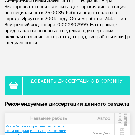
Северо-Восточной Азии
», автор — Наумова, Вера
Викторовна, относится к типу: докторская диссертация
по специальности 25.00.35. Работа подготовлена в
городе Иркутск в 2004 году. Объем работы: 244 с. : ил..
Внутренний код товара: 01002802999. На странице
представлены основные сведения о диссертации,
включая название, автора, год, город, тип работы и шифр
специальности.
ДОБАВИТЬ ДИССЕРТАЦИЮ В КОРЗИНУ
Рекомендуемые диссертации данного раздела
ы
Д
а
т
а
з
а
щ
и
т
Название работы
Автор
Разработка теоретических основ и
геоинформационных приложений
Учаев, Денис