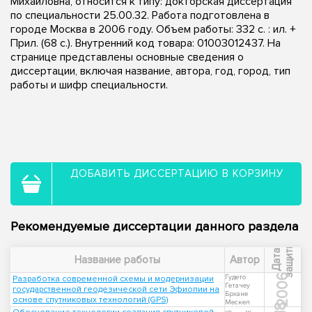
Михайловна, относится к типу: докторская диссертация
по специальности 25.00.32. Работа подготовлена в
городе Москва в 2006 году. Объем работы: 332 с. : ил. +
Прил. (68 с.). Внутренний код товара: 01003012437. На
странице представлены основные сведения о
диссертации, включая название, автора, год, город, тип
работы и шифр специальности.
ДОБАВИТЬ ДИССЕРТАЦИЮ В КОРЗИНУ
Рекомендуемые диссертации данного раздела
ы
Д
а
т
а
з
а
щ
и
т
Название работы
Автор
2006
Гудето
Разработка современной схемы и модернизации
Гетачеу
государственной геодезической сети Эфиопии на
Брхане
основе спутниковых технологий (GPS)
Мескел