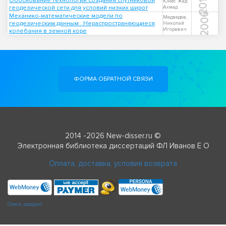
2018
Обоснование технологии создания спутниковой
Юнес Жад
геодезической сети для условий низких широт
Ахмад
2006
Механико-математические модели по
Медведев,
геодезическим данным : Нераспространяющиеся
Николай
Игоревич
колебания в земной коре
ФОРМА ОБРАТНОЙ СВЯЗИ
2014 -2026 New-disser.ru ©
Электронная библиотека диссертаций ФЛ Иванов Е О
Оплата, доставка, условия возврата
Check passport