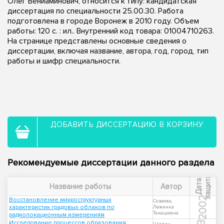
Олег Вениаминович, относится к типу: кандидатская
диссертация по специальности 25.00.30. Работа
подготовлена в городе Воронеж в 2010 году. Объем
работы: 120 с. : ил.. Внутренний код товара: 01004710263.
На странице представлены основные сведения о
диссертации, включая название, автора, год, город, тип
работы и шифр специальности.
ДОБАВИТЬ ДИССЕРТАЦИЮ В КОРЗИНУ
Рекомендуемые диссертации данного раздела
ы
Д
а
т
а
з
а
щ
и
т
Название работы
Автор
2002
Восстановление микроструктурных
Созаева,
характеристик градовых облаков по
Лежинка
Танашевна
радиолокационным измерениям
Исследование процессов образования