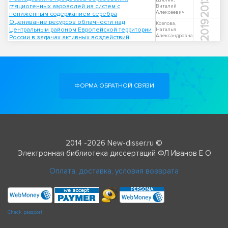
2013
Шилин,
гляциогенных аэрозолей из систем с
Виталий
Алексеевич
пониженным содержанием серебра
Оценивание ресурсов облачности над
2019
Козлова,
Центральным районом Европейской территории
Наталья
Александровна
России в задачах активных воздействий
ФОРМА ОБРАТНОЙ СВЯЗИ
2014 -2026 New-disser.ru ©
Электронная библиотека диссертаций ФЛ Иванов Е О
Оплата, доставка, условия возврата
Check passport