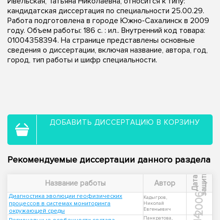
Ивельская, Татьяна Николаевна, относится к типу:
кандидатская диссертация по специальности 25.00.29.
Работа подготовлена в городе Южно-Сахалинск в 2009
году. Объем работы: 186 с. : ил.. Внутренний код товара:
01004358394. На странице представлены основные
сведения о диссертации, включая название, автора, год,
город, тип работы и шифр специальности.
ДОБАВИТЬ ДИССЕРТАЦИЮ В КОРЗИНУ
Рекомендуемые диссертации данного раздела
ы
Д
а
т
а
з
а
щ
и
т
Название работы
Автор
2006
Диагностика эволюции геофизических
Кадыгров,
процессов в системах мониторинга
Николай
Евгеньевич
окружающей среды
Панкратова,