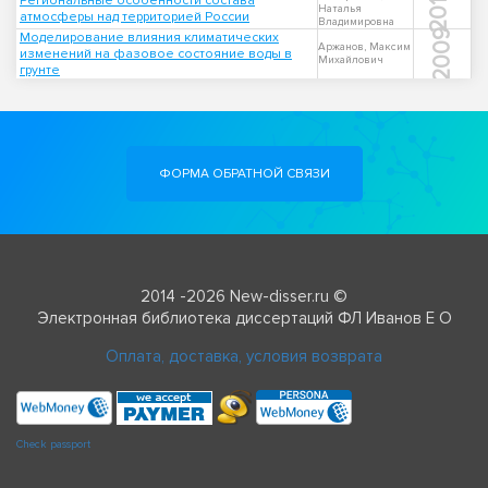
2014
Региональные особенности состава
Наталья
атмосферы над территорией России
Владимировна
2009
Моделирование влияния климатических
Аржанов, Максим
изменений на фазовое состояние воды в
Михайлович
грунте
ФОРМА ОБРАТНОЙ СВЯЗИ
2014 -2026 New-disser.ru ©
Электронная библиотека диссертаций ФЛ Иванов Е О
Оплата, доставка, условия возврата
Check passport