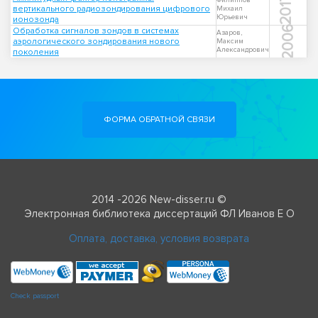
2017
Филиппов
вертикального радиозондирования цифрового
Михаил
Юрьевич
ионозонда
2006
Обработка сигналов зондов в системах
Азаров,
аэрологического зондирования нового
Максим
Александрович
поколения
ФОРМА ОБРАТНОЙ СВЯЗИ
2014 -2026 New-disser.ru ©
Электронная библиотека диссертаций ФЛ Иванов Е О
Оплата, доставка, условия возврата
Check passport