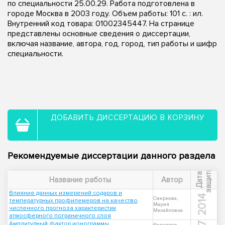
по специальности 25.00.29. Работа подготовлена в
городе Москва в 2003 году. Объем работы: 101 с. : ил.
Внутренний код товара: 01002345447. На странице
представлены основные сведения о диссертации,
включая название, автора, год, город, тип работы и шифр
специальности.
ДОБАВИТЬ ДИССЕРТАЦИЮ В КОРЗИНУ
Рекомендуемые диссертации данного раздела
ы
Д
а
т
а
з
а
щ
и
т
Название работы
Автор
Влияние данных измерений содаров и
2014
Смирнова,
температурных профилемеров на качество
Мария
численного прогноза характеристик
Михайловна
атмосферного пограничного слоя
Амплитудный фактор ионограммы