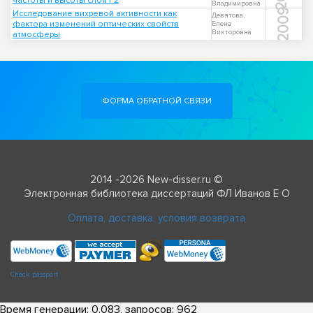
частоты и высоты слоя F2
Владимировна
2009
Исследование вихревой активности как
Девятова,
фактора изменений оптических свойств
Елена
Викторовна
атмосферы
ФОРМА ОБРАТНОЙ СВЯЗИ
2014 -2026 New-disser.ru ©
Электронная библиотека диссертаций ФЛ Иванов Е О
Оплата, доставка, условия возврата
Check passport
Время генерации: 0.083, запросов: 962