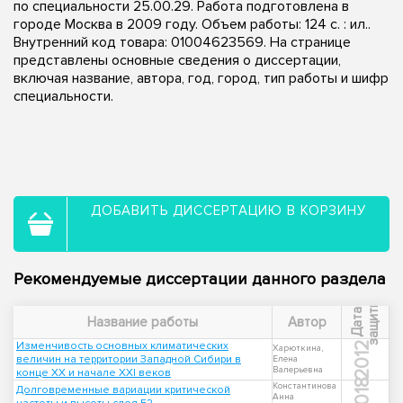
по специальности 25.00.29. Работа подготовлена в
городе Москва в 2009 году. Объем работы: 124 с. : ил..
Внутренний код товара: 01004623569. На странице
представлены основные сведения о диссертации,
включая название, автора, год, город, тип работы и шифр
специальности.
ДОБАВИТЬ ДИССЕРТАЦИЮ В КОРЗИНУ
Рекомендуемые диссертации данного раздела
ы
Д
а
т
а
з
а
щ
и
т
Название работы
Автор
Изменчивость основных климатических
2012
Харюткина,
величин на территории Западной Сибири в
Елена
Валерьевна
конце XX и начале XXI веков
2018
Константинова
Долговременные вариации критической
Анна