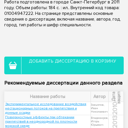
Работа подготовлена в городе Санкт-Петербург в 2011
году. Объем работы: 184 с. : ил.. Внутренний код товара:
01004947222. На странице представлены основные
сведения о диссертации, включая название, автора, год,
город, тип работы и шифр специальности.
ДОБАВИТЬ ДИССЕРТАЦИЮ В КОРЗИНУ
Рекомендуемые диссертации данного раздела
ы
Д
а
т
а
з
а
щ
и
т
Название работы
Автор
Экспериментальное исследование воздействия
2010
Завьялов,
нестационарных потоков на препятствия и
Иван
Николаевич
донные осадки
Поверхностные эффекты при обтекании
2013
Владимиров,
препятствий в неоднородной по плотности
Игорь
Юрьевич
морской среде