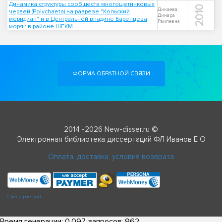
Динамика структуры сообществ многощетинковых
2010
Дикаева,
червей (Polychaeta) на разрезе "Кольский
Динара
меридиан" и в Центральной впадине Баренцева
Раилевна
моря : в районе ШГКМ
ФОРМА ОБРАТНОЙ СВЯЗИ
2014 -2026 New-disser.ru ©
Электронная библиотека диссертаций ФЛ Иванов Е О
Оплата, доставка, условия возврата
Check passport
Время генерации: 0.097, запросов: 962