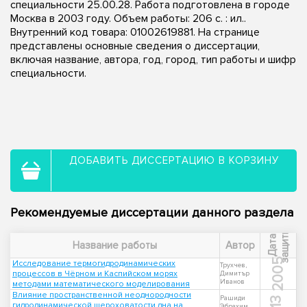
специальности 25.00.28. Работа подготовлена в городе
Москва в 2003 году. Объем работы: 206 с. : ил..
Внутренний код товара: 01002619881. На странице
представлены основные сведения о диссертации,
включая название, автора, год, город, тип работы и шифр
специальности.
ДОБАВИТЬ ДИССЕРТАЦИЮ В КОРЗИНУ
Рекомендуемые диссертации данного раздела
ы
Д
а
т
а
з
а
щ
и
т
Название работы
Автор
2005
Исследование термогидродинамических
Трухчев,
процессов в Чёрном и Каспийском морях
Димитър
Иванов
методами математического моделирования
Влияние пространственной неоднородности
Рашиди
гидродинамической шероховатости дна на
Эбрахим