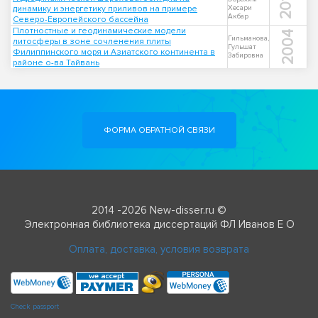
2013
динамику и энергетику приливов на примере
Хесари
Акбар
Северо-Европейского бассейна
Плотностные и геодинамические модели
2004
Гильманова,
литосферы в зоне сочленения плиты
Гульшат
Филиппинского моря и Азиатского континента в
Забировна
районе о-ва Тайвань
ФОРМА ОБРАТНОЙ СВЯЗИ
2014 -2026 New-disser.ru ©
Электронная библиотека диссертаций ФЛ Иванов Е О
Оплата, доставка, условия возврата
Check passport