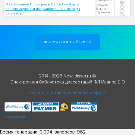
Григорьевич
2004
Максимальный сток рек в бассейне Амура:
Губарева,
закономерности формирования и методы
Татьяна
Сергеевна
расчетов
ФОРМА ОБРАТНОЙ СВЯЗИ
2014 -2026 New-disser.ru ©
Электронная библиотека диссертаций ФЛ Иванов Е О
Оплата, доставка, условия возврата
Check passport
Время генерации: 0.094, запросов: 962