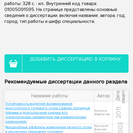
работы: 328 с. : ил.. Внутренний код товара:
01005091595. На странице представлены основные
сведения о диссертации, включая название, автора, год,
город, тип работы и шифр специальности.
ДОБАВИТЬ ДИССЕРТАЦИЮ В КОРЗИНУ
Рекомендуемые диссертации данного раздела
ы
Д
а
т
а
з
а
щ
и
т
Название работы
Автор
Устойчивость моделей формирования
многолетнего годового стока Северо-Западной
2011
Хамлили
Африки и долгосрочная оценка его
Абделатиф
статистических параметров при климатических
изменениях
2003
Косицкий,
Масштабные эффекты изменения речного стока
Алексей
в различных природных условиях