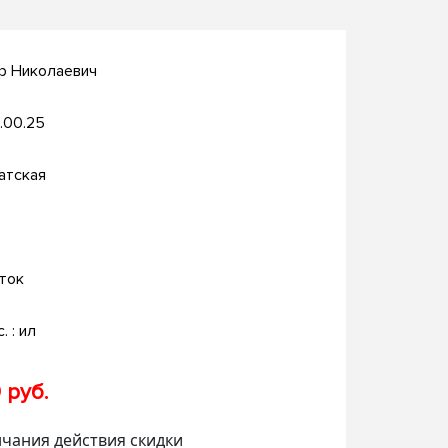
р Николаевич
.00.25
атская
ток
. : ил
 руб.
нчания действия скидки