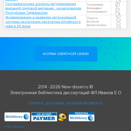
Географические аспекты регулирования
2019
Гулмирзоев,
внешней трудовой миграции : на материалах
Киёмуддин
Хакмирзоевич
Республики Таджикистан
2005
Формирование и развитие региональной
Пуричи,
системы расселения населения Алтайского
Виталий
Валентинович
края в XX веке
ФОРМА ОБРАТНОЙ СВЯЗИ
2014 -2026 New-disser.ru ©
Электронная библиотека диссертаций ФЛ Иванов Е О
Оплата, доставка, условия возврата
Check passport