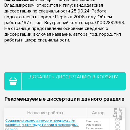
Владимирович, относится к типу: кандидатская
диссертация по специальности 25.00.24. Работа
подготовлена в городе Пермь в 2006 году. Объем
работы: 167 с. : ил.. Внутренний код товара: 01002882993.
На странице представлены основные сведения о
диссертации, включая название, автора, год, город, тип
работы и шифр специальности.
ДОБАВИТЬ ДИССЕРТАЦИЮ В КОРЗИНУ
Рекомендуемые диссертации данного раздела
ы
Д
а
т
а
з
а
щ
и
т
Название работы
Автор
2003
Социально-экономические предпосылки
Онищенко,
развития рынка труда России в переходный
Александр
Васильевич
период