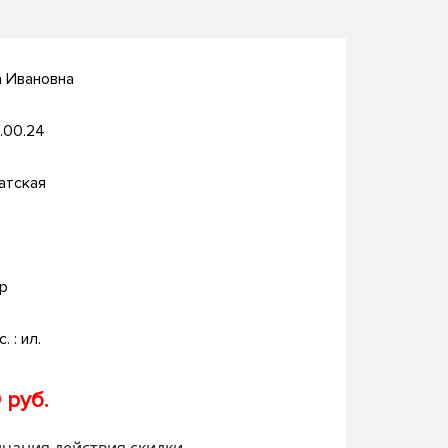
а Ивановна
.00.24
атская
р
. : ил.
 руб.