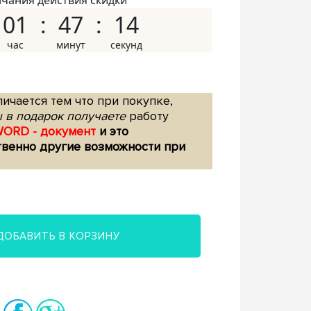
нчания действия скидки
01
47
13
ичается тем что при покупке,
 в подарок получаете
работу
WORD - документ
и это
твенно другие возможности при
ДОБАВИТЬ В КОРЗИНУ