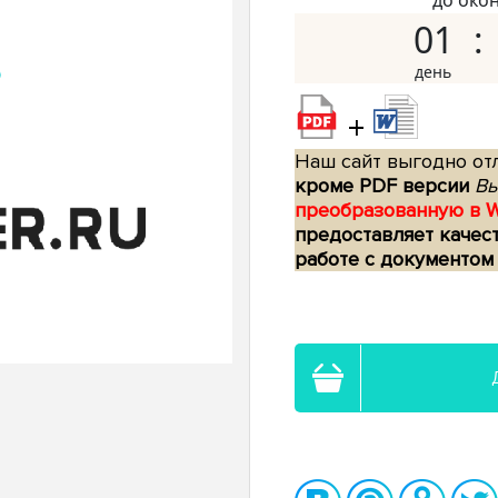
до око
01
+
Наш сайт выгодно отл
кроме PDF версии
Вы
преобразованную в 
предоставляет качес
работе с документом