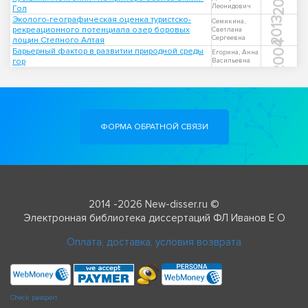
Леонидович
Гол
Эколого-географическая оценка туристско-
2013
Семикина,
рекреационного потенциала озер боровых
Светлана
Сергеевна
лощин Степного Алтая
2004
Барьерный фактор в развитии природной среды
Егорина, Анна
гор
Васильевна
ФОРМА ОБРАТНОЙ СВЯЗИ
2014 -2026 New-disser.ru ©
Электронная библиотека диссертаций ФЛ Иванов Е О
Оплата, доставка, условия возврата
Check passport