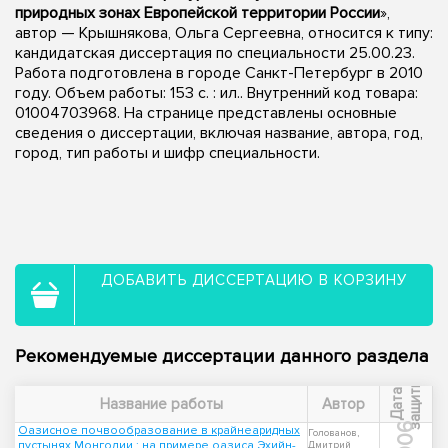
природных зонах Европейской территории России
»,
автор — Крышнякова, Ольга Сергеевна, относится к типу:
кандидатская диссертация по специальности 25.00.23.
Работа подготовлена в городе Санкт-Петербург в 2010
году. Объем работы: 153 с. : ил.. Внутренний код товара:
01004703968. На странице представлены основные
сведения о диссертации, включая название, автора, год,
город, тип работы и шифр специальности.
ДОБАВИТЬ ДИССЕРТАЦИЮ В КОРЗИНУ
Рекомендуемые диссертации данного раздела
ы
Д
а
т
а
з
а
щ
и
т
Название работы
Автор
2006
Оазисное почвообразование в крайнеаридных
Голованов,
пустынях Монголии : на примере оазиса Эхийн-
Дмитрий