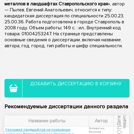
металлов в ландшафтах Ставропольского края
», автор
— Пылев, Евгений Анатольевич, относится к типу:
кандидатская диссертация по специальности 25.00.23,
25.00.36. Работа подготовлена в городе Ставрополь в
2008 году. Объем работы: 149 с. : ил.. Внутренний код
товара: 01004253247. На странице представлены
основные сведения о диссертации, включая название,
автора, год, город, тип работы и шифр специальности.
ДОБАВИТЬ ДИССЕРТАЦИЮ В КОРЗИНУ
Рекомендуемые диссертации данного раздела
ы
Д
а
т
а
з
а
щ
и
т
Название работы
Автор
2011
Колеватых,
Геохимия ландшафтов на покровных
Евгений