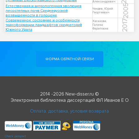
суглинках Вятско-Камского Предуралья
Александрович
2005
Естественная и антропогенная эволюция
Чендев, Юрий
лесостепных почв Среднерусской
Георгиевич
возвышенности в голоцене
Современное состояние и особенности
2017
Хасанова,
трансформации ландшафтов среднегорий
Галима
Фаритовна
Южного Урала
ФОРМА ОБРАТНОЙ СВЯЗИ
2014 -2026 New-disser.ru ©
Электронная библиотека диссертаций ФЛ Иванов Е О
Оплата, доставка, условия возврата
Check passport