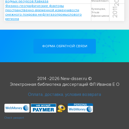
водных ресурсов Кавказа
Михайлович
Физико-географические факторы
2011
Кузнецова,
пространственно-временной изменчивости
Эльза
снежного покрова нефтегазопромыслового
Афанасьевна
региона
ФОРМА ОБРАТНОЙ СВЯЗИ
2014 -2026 New-disser.ru ©
Электронная библиотека диссертаций ФЛ Иванов Е О
Оплата, доставка, условия возврата
Check passport