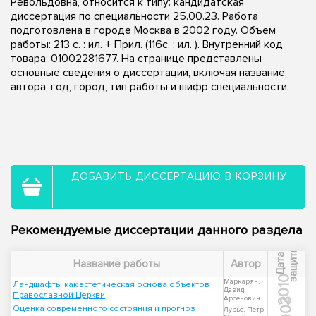
Револьдовна, относится к типу: кандидатская
диссертация по специальности 25.00.23. Работа
подготовлена в городе Москва в 2002 году. Объем
работы: 213 с. : ил. + Прил. (116с. : ил. ). Внутренний код
товара: 01002281677. На странице представлены
основные сведения о диссертации, включая название,
автора, год, город, тип работы и шифр специальности.
ДОБАВИТЬ ДИССЕРТАЦИЮ В КОРЗИНУ
Рекомендуемые диссертации данного раздела
ы
Д
а
т
а
з
а
щ
и
т
Название работы
Автор
2010
Маркарян,
Ландшафты как эстетическая основа объектов
Давид
Православной Церкви
Арсенович
2003
Оценка современного состояния и прогноз
Лурье, Петр