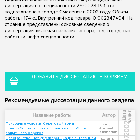
диссертация по специальности 25.00.23. Работа
подготовлена в городе Смоленск в 2003 году. Объем
работы: 174 с.. Внутренний код товара: 01002347494. На
странице представлены основные сведения о
диссертации, включая название, автора, год, город, тип
работы и шифр специальности.
ДОБАВИТЬ ДИССЕРТАЦИЮ В КОРЗИНУ
Рекомендуемые диссертации данного раздела
ы
Д
а
т
а
з
а
щ
и
т
Название работы
Автор
2002
Природные условия береговой зоны
Тризно,
Новосибирского водохранилища и проблемы
Анатолий
Кириллович
защиты его берегов
Пространственная дифференциация литогенной
Подтопта,