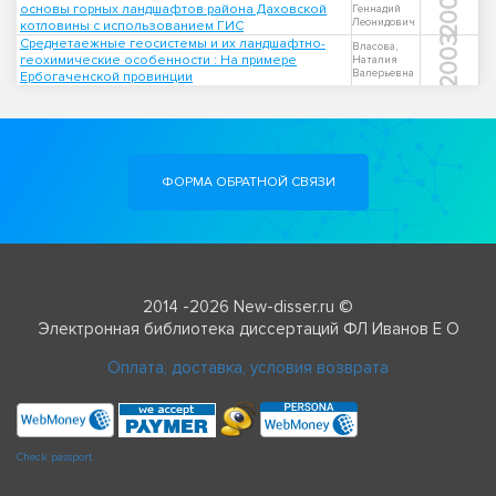
2007
основы горных ландшафтов района Даховской
Геннадий
Леонидович
котловины с использованием ГИС
2003
Среднетаежные геосистемы и их ландшафтно-
Власова,
геохимические особенности : На примере
Наталия
Валерьевна
Ербогаченской провинции
ФОРМА ОБРАТНОЙ СВЯЗИ
2014 -2026 New-disser.ru ©
Электронная библиотека диссертаций ФЛ Иванов Е О
Оплата, доставка, условия возврата
Check passport