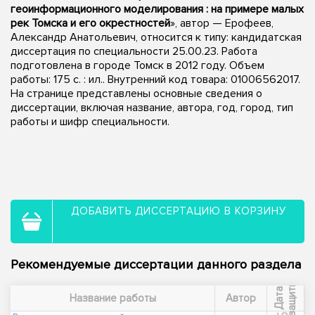
геоинформационного моделирования : на примере малых
рек Томска и его окрестностей
», автор — Ерофеев,
Александр Анатольевич, относится к типу: кандидатская
диссертация по специальности 25.00.23. Работа
подготовлена в городе Томск в 2012 году. Объем
работы: 175 с. : ил.. Внутренний код товара: 01006562017.
На странице представлены основные сведения о
диссертации, включая название, автора, год, город, тип
работы и шифр специальности.
ДОБАВИТЬ ДИССЕРТАЦИЮ В КОРЗИНУ
Рекомендуемые диссертации данного раздела
ы
Д
а
т
а
з
а
щ
и
т
Название работы
Автор