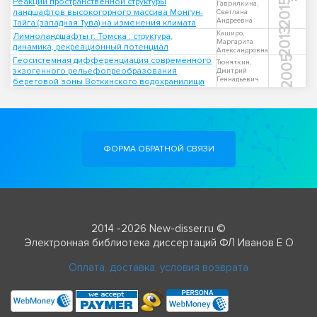
Реакции пространственной структуры
2015
Гаврилкина,
ландшафтов высокогорного массива Монгун-
Светлана
Андреевна
Тайга (западная Тува) на изменения климата
2013
Каширо,
Лимноландшафты г. Томска : структура,
Маргарита
динамика, рекреационный потенциал
Александровна
2005
Геосистемная дифференциация современного
Тюняткин,
экзогенного рельефопреобразования
Дмитрий
Геннадьевич
береговой зоны Воткинского водохранилища
ФОРМА ОБРАТНОЙ СВЯЗИ
2014 -2026 New-disser.ru ©
Электронная библиотека диссертаций ФЛ Иванов Е О
Оплата, доставка, условия возврата