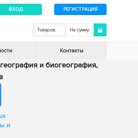
ВХОД
РЕГИСТРАЦИЯ
Товаров:
На сумму:
ости
Контакты
я география и биогеография,
в
ых
ы и