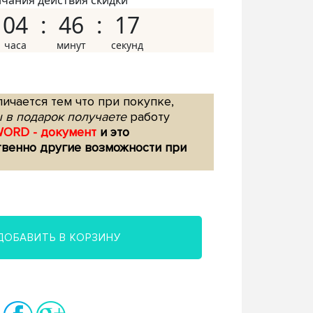
нчания действия скидки
04
46
16
ичается тем что при покупке,
 в подарок получаете
работу
WORD - документ
и это
твенно другие возможности при
ДОБАВИТЬ В КОРЗИНУ