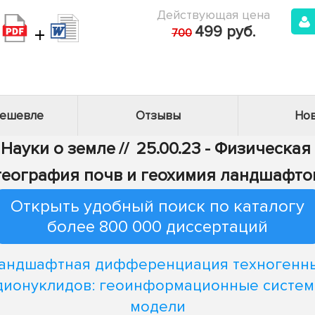
Действующая цена
+
499 руб.
700
дешевле
Отзывы
Нов
 Науки о земле
//
25.00.23 - Физическа
география почв и геохимия ландшафто
Открыть удобный поиск по каталогу
более 800 000 диссертаций
андшафтная дифференциация техногенн
дионуклидов: геоинформационные систем
модели