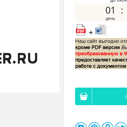
до око
01
+
Наш сайт выгодно отл
кроме PDF версии
Вы
преобразованную в 
предоставляет качес
работе с документом