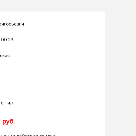
Григорьевич
.00.23
ская
с. : ил.
 руб.