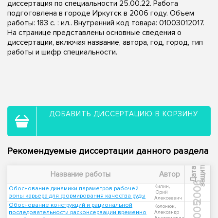
диссертация по специальности 25.00.22. Работа
подготовлена в городе Иркутск в 2006 году. Объем
работы: 183 с. : ил.. Внутренний код товара: 01003012017.
На странице представлены основные сведения о
диссертации, включая название, автора, год, город, тип
работы и шифр специальности.
ДОБАВИТЬ ДИССЕРТАЦИЮ В КОРЗИНУ
Рекомендуемые диссертации данного раздела
ы
Д
а
т
а
з
а
щ
и
т
Название работы
Автор
2006
Килин,
Обоснование динамики параметров рабочей
Юрий
зоны карьера для формирования качества руды
Алексеевич
2005
Обоснование конструкций и рациональной
Колонюк,
последовательности расконсервации временно
Александр