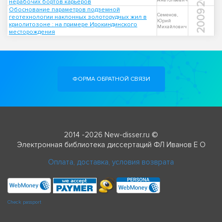
Анатольевич
нерабочих бортов карьеров
Обоснование параметров подземной
2009
Семенов,
геотехнологии наклонных золоторудных жил в
Юрий
криолитозоне : на примере Ирокиндинского
Михайлович
месторождения
ФОРМА ОБРАТНОЙ СВЯЗИ
2014 -2026 New-disser.ru ©
Электронная библиотека диссертаций ФЛ Иванов Е О
Оплата, доставка, условия возврата
Check passport