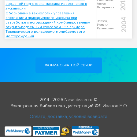
2015
Панкратов,
взрывной подготовки массива известняков к
Антон
Валерьевич
экскавации
Обоснование технологии управления
состоянием прикарьерного массива при
2004
Этезов,
разработке месторождений комбинированным
Исмаил
открыто-подземным способом : На примере
Кусаинович
Тырныаузского вольфрамо-молибденового
месторождения
ФОРМА ОБРАТНОЙ СВЯЗИ
2014 -2026 New-disser.ru ©
Электронная библиотека диссертаций ФЛ Иванов Е О
Оплата, доставка, условия возврата