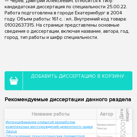
— Черев, Дмитрий Алексеевич, относится к типу:
кандидатская диссертация по специальности 25.00.22.
Работа подготовлена в городе Екатеринбург в 2004
году. Объем работы: 161 с. : ил.. Внутренний код товара:
01002637315. На странице представлены основные
сведения о диссертации, включая название, автора, год,
город, тип работы и шифр специальности.
ДОБАВИТЬ ДИССЕРТАЦИЮ В КОРЗИНУ
Рекомендуемые диссертации данного раздела
ы
Д
а
т
а
з
а
щ
и
т
Название работы
Автор
Интенсификация открытой разработки
2001
Кеоманивонг
комплексных месторождений цементного сырья
Чансук
Лаоса
Обоснование технологических параметров