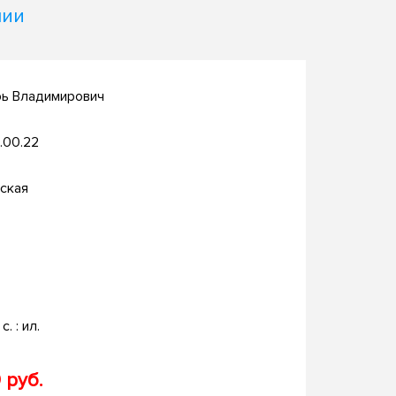
лии
рь Владимирович
.00.22
ская
с. : ил.
 руб.