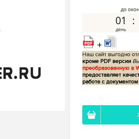
до око
01
+
Наш сайт выгодно отл
кроме PDF версии
Вы
преобразованную в 
предоставляет качес
работе с документом