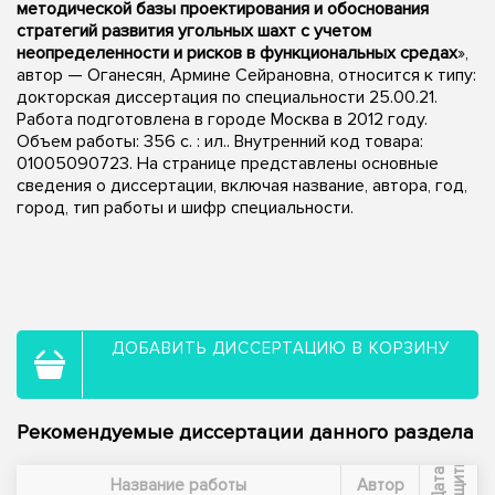
методической базы проектирования и обоснования
стратегий развития угольных шахт с учетом
неопределенности и рисков в функциональных средах
»,
автор — Оганесян, Армине Сейрановна, относится к типу:
докторская диссертация по специальности 25.00.21.
Работа подготовлена в городе Москва в 2012 году.
Объем работы: 356 с. : ил.. Внутренний код товара:
01005090723. На странице представлены основные
сведения о диссертации, включая название, автора, год,
город, тип работы и шифр специальности.
ДОБАВИТЬ ДИССЕРТАЦИЮ В КОРЗИНУ
Рекомендуемые диссертации данного раздела
ы
Д
а
т
а
з
а
щ
и
т
Название работы
Автор