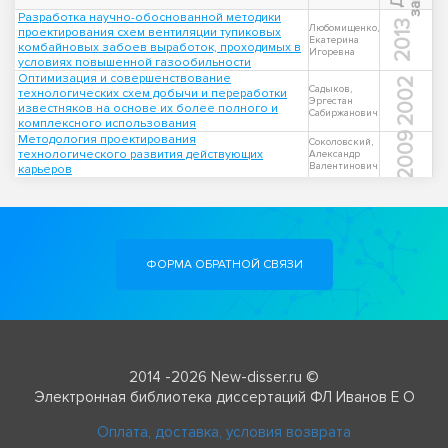
Разработка научно-обоснованной методики
2013
Любомищенко,
проектирования схем вентиляции тупиковых
Екатерина
комбайновых забоев выработок, проходимых в
Игоревна
условиях повышенной газообильности
Оптимизация и совершенствование
2002
Садыков,
технологических схем добычи и переработки
Эргестан
известняков на основе их более полного и
Сабиржанович
комплексного использования
2009
Методология проектирования
Соколовский,
технологического развития действующих
Александр
Валентинович
карьеров
ФОРМА ОБРАТНОЙ СВЯЗИ
2014 -2026 New-disser.ru ©
Электронная библиотека диссертаций ФЛ Иванов Е О
Оплата, доставка, условия возврата