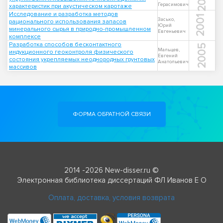
Герасимович
характеристик при акустическом каротаже
Исследование и разработка методов
2001
Засько,
рационального использования запасов
Юрий
минерального сырья в природно-промышленном
Евгеньевич
комплексе
Разработка способов бесконтактного
2005
Мальцев,
индукционного геоконтроля физического
Евгений
состояния укрепляемых неоднородных грунтовых
Анатольевич
массивов
ФОРМА ОБРАТНОЙ СВЯЗИ
2014 -2026 New-disser.ru ©
Электронная библиотека диссертаций ФЛ Иванов Е О
Оплата, доставка, условия возврата