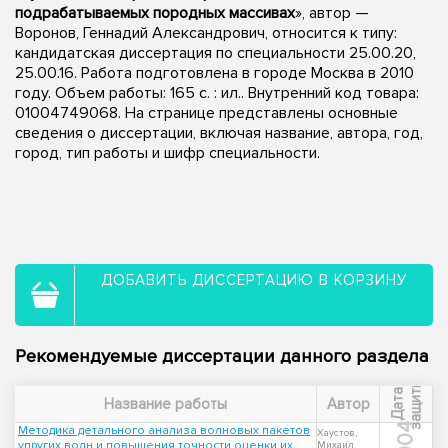
подрабатываемых породных массивах
», автор —
Воронов, Геннадий Александрович, относится к типу:
кандидатская диссертация по специальности 25.00.20,
25.00.16. Работа подготовлена в городе Москва в 2010
году. Объем работы: 165 с. : ил.. Внутренний код товара:
01004749068. На странице представлены основные
сведения о диссертации, включая название, автора, год,
город, тип работы и шифр специальности.
ДОБАВИТЬ ДИССЕРТАЦИЮ В КОРЗИНУ
Рекомендуемые диссертации данного раздела
ы
Д
а
т
а
з
а
щ
и
т
Название работы
Автор
2004
Методика детального анализа волновых пакетов
Хаустов,
упругих волн и повышения точности оценки их
Михаил