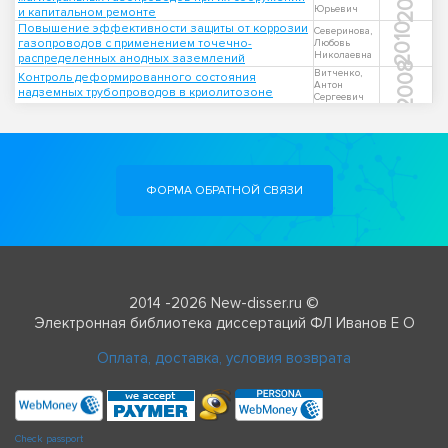
Юрьевич
и капитальном ремонте
Повышение эффективности защиты от коррозии
2010
Северинова,
газопроводов с применением точечно-
Любовь
Николаевна
распределенных анодных заземлений
2008
Витченко,
Контроль деформированного состояния
Антон
надземных трубопроводов в криолитозоне
Сергеевич
ФОРМА ОБРАТНОЙ СВЯЗИ
2014 -2026 New-disser.ru ©
Электронная библиотека диссертаций ФЛ Иванов Е О
Оплата, доставка, условия возврата
Check passport