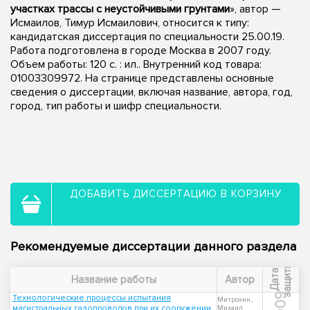
участках трассы с неустойчивыми грунтами
», автор —
Исмаилов, Тимур Исмаилович, относится к типу:
кандидатская диссертация по специальности 25.00.19.
Работа подготовлена в городе Москва в 2007 году.
Объем работы: 120 с. : ил.. Внутренний код товара:
01003309972. На странице представлены основные
сведения о диссертации, включая название, автора, год,
город, тип работы и шифр специальности.
ДОБАВИТЬ ДИССЕРТАЦИЮ В КОРЗИНУ
Рекомендуемые диссертации данного раздела
ы
Д
а
т
а
з
а
щ
и
т
Название работы
Автор
2009
Технологические процессы испытания
Митрохин,
магистральных газопроводов при их сооружении
Михаил