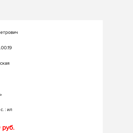
Петрович
.00.19
ская
ь
с. : ил
 руб.