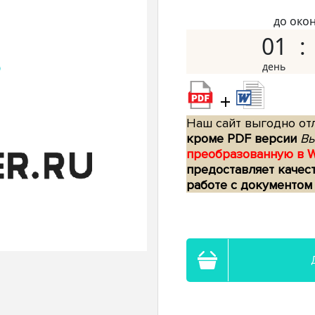
до око
01
+
Наш сайт выгодно отл
кроме PDF версии
Вы
преобразованную в 
предоставляет качес
работе с документом