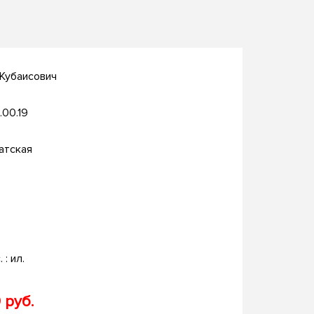
Кубаисович
.00.19
атская
. : ил.
 руб.