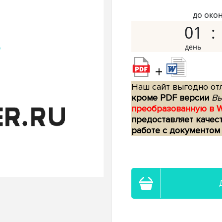
до око
01
+
Наш сайт выгодно отл
кроме PDF версии
Вы
преобразованную в 
предоставляет качес
работе с документом