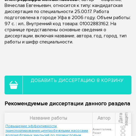
Вячеслав Евгеньевич, относится к типу: кандидатская
диссертация по специальности 25.00.17. Работа
подготовлена в городе Уфа в 2006 году. Объем работы:
97 с. : ил.. Внутренний код товара: 01002883162. На
странице представлены основные сведения о
диссертации, включая название, автора, год, город, тип
работы и шифр специальности.
ДОБАВИТЬ ДИССЕРТАЦИЮ В КОРЗИНУ
Рекомендуемые диссертации данного раздела
ы
Д
а
т
а
з
а
щ
и
т
Название работы
Автор
Повышение эффективности
2006
Ахметгалиев,
транспортирования центробежными насосами
Ринат
водонефтяных эмульсий по промысловым