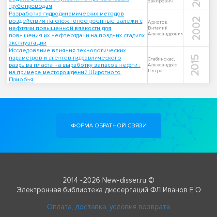
Закирович
трубопроводам
Разработка гидродинамических методов
2002
воздействия на сложнопостроенные залежи с
Аристов,
нефтями повышенной вязкости для
Виталий
Александрович
повышения их нефтеотдачи на поздних стадиях
эксплуатации
Исследование влияния технологических
параметров и агентов гидравлического
2015
Стабинскас,
разрыва пласта на выработку запасов нефти :
Александрас
Пятро
на примере месторождений Широтного
Приобья
ФОРМА ОБРАТНОЙ СВЯЗИ
2014 -2026 New-disser.ru ©
Электронная библиотека диссертаций ФЛ Иванов Е О
Оплата, доставка, условия возврата