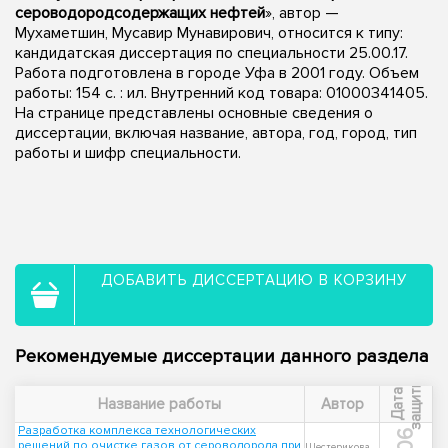
сероводородсодержащих нефтей
», автор —
Мухаметшин, Мусавир Мунавирович, относится к типу:
кандидатская диссертация по специальности 25.00.17.
Работа подготовлена в городе Уфа в 2001 году. Объем
работы: 154 с. : ил. Внутренний код товара: 01000341405.
На странице представлены основные сведения о
диссертации, включая название, автора, год, город, тип
работы и шифр специальности.
ДОБАВИТЬ ДИССЕРТАЦИЮ В КОРЗИНУ
Рекомендуемые диссертации данного раздела
ы
Д
а
т
а
з
а
щ
и
т
Название работы
Автор
Разработка комплекса технологических
решений по очистке газов от сероводорода при
Шестерикова,