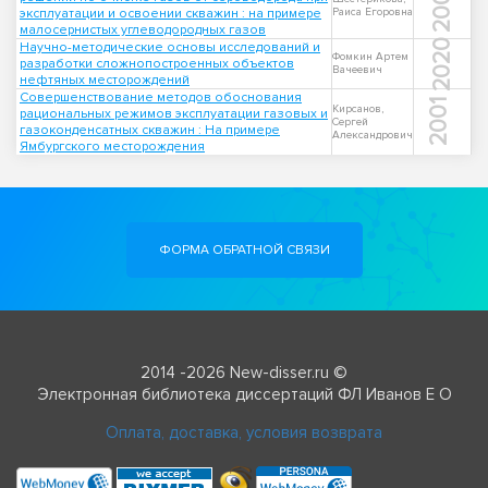
2006
эксплуатации и освоении скважин : на примере
Раиса Егоровна
малосернистых углеводородных газов
2020
Научно-методические основы исследований и
Фомкин Артем
разработки сложнопостроенных объектов
Вачеевич
нефтяных месторождений
Совершенствование методов обоснования
2001
Кирсанов,
рациональных режимов эксплуатации газовых и
Сергей
газоконденсатных скважин : На примере
Александрович
Ямбургского месторождения
ФОРМА ОБРАТНОЙ СВЯЗИ
2014 -2026 New-disser.ru ©
Электронная библиотека диссертаций ФЛ Иванов Е О
Оплата, доставка, условия возврата