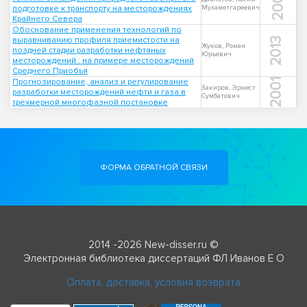
2007
подготовке к транспорту на месторождениях
Мухаметгареевич
Крайнего Севера
Обоснование применения технологий по
выравниванию профиля приемистости на
2013
Жуков, Роман
поздней стадии разработки нефтяных
Юрьевич
месторождений : на примере месторождений
Среднего Приобья
Прогнозирование, анализ и регулирование
2001
Закиров, Эрнест
разработки месторождений нефти и газа в
Сумбатович
трехмерной многофазной постановке
ФОРМА ОБРАТНОЙ СВЯЗИ
2014 -2026 New-disser.ru ©
Электронная библиотека диссертаций ФЛ Иванов Е О
Оплата, доставка, условия возврата