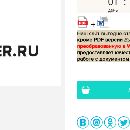
01
+
Наш сайт выгодно отл
кроме PDF версии
Вы
преобразованную в 
предоставляет качес
работе с документом