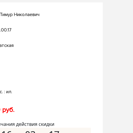
 Тимур Николаевич
.00.17
атская
. : ил.
 руб.
нчания действия скидки