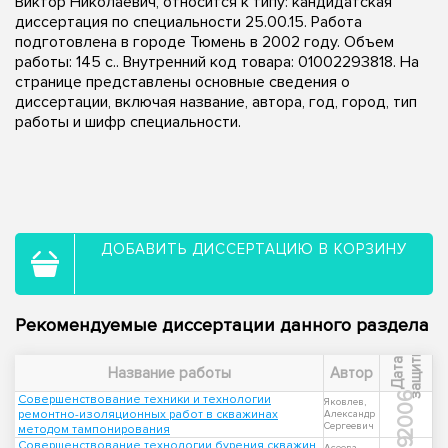
Виктор Николаевич, относится к типу: кандидатская
диссертация по специальности 25.00.15. Работа
подготовлена в городе Тюмень в 2002 году. Объем
работы: 145 с.. Внутренний код товара: 01002293818. На
странице представлены основные сведения о
диссертации, включая название, автора, год, город, тип
работы и шифр специальности.
ДОБАВИТЬ ДИССЕРТАЦИЮ В КОРЗИНУ
Рекомендуемые диссертации данного раздела
ы
Д
а
т
а
з
а
щ
и
т
Название работы
Автор
2006
Совершенствование техники и технологии
Яковлев,
ремонтно-изоляционных работ в скважинах
Александр
Сергеевич
методом тампонирования
Совершенствование технологии бурения скважин