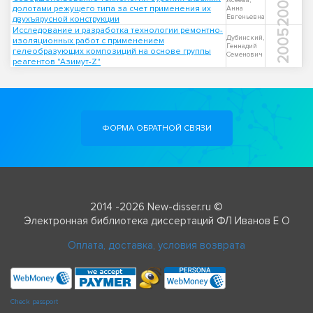
2009
Асеева,
долотами режущего типа за счет применения их
Анна
Евгеньевна
двухъярусной конструкции
Исследование и разработка технологии ремонтно-
2005
Дубинский,
изоляционных работ с применением
Геннадий
гелеобразующих композиций на основе группы
Семенович
реагентов "Азимут-Z"
ФОРМА ОБРАТНОЙ СВЯЗИ
2014 -2026 New-disser.ru ©
Электронная библиотека диссертаций ФЛ Иванов Е О
Оплата, доставка, условия возврата
Check passport