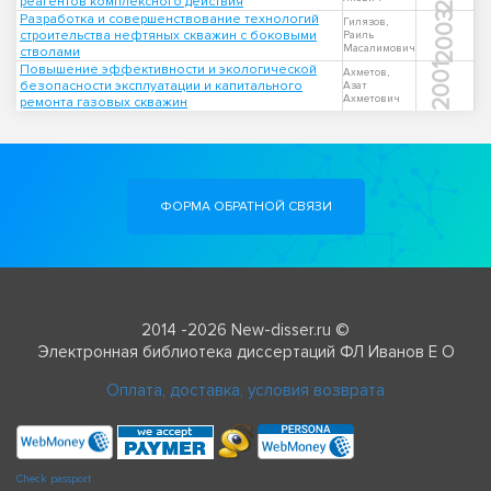
реагентов комплексного действия
2003
Разработка и совершенствование технологий
Гилязов,
строительства нефтяных скважин с боковыми
Раиль
Масалимович
стволами
Повышение эффективности и экологической
2001
Ахметов,
безопасности эксплуатации и капитального
Азат
Ахметович
ремонта газовых скважин
ФОРМА ОБРАТНОЙ СВЯЗИ
2014 -2026 New-disser.ru ©
Электронная библиотека диссертаций ФЛ Иванов Е О
Оплата, доставка, условия возврата
Check passport