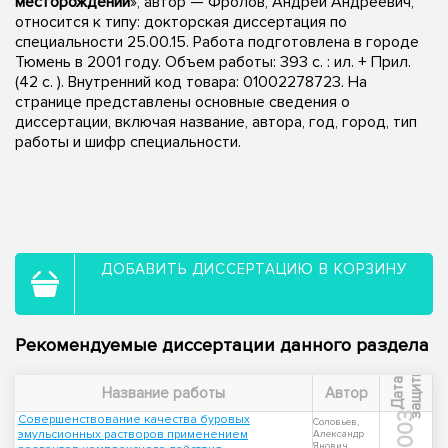
месторождений
», автор — Фролов, Андрей Андреевич,
относится к типу: докторская диссертация по
специальности 25.00.15. Работа подготовлена в городе
Тюмень в 2001 году. Объем работы: 393 с. : ил. + Прил.
(42 c. ). Внутренний код товара: 01002278723. На
странице представлены основные сведения о
диссертации, включая название, автора, год, город, тип
работы и шифр специальности.
ДОБАВИТЬ ДИССЕРТАЦИЮ В КОРЗИНУ
Рекомендуемые диссертации данного раздела
ы
Д
а
т
а
з
а
щ
и
т
Название работы
Автор
2003
Совершенствование качества буровых
Соловьев,
эмульсионных растворов применением
Александр
Янович