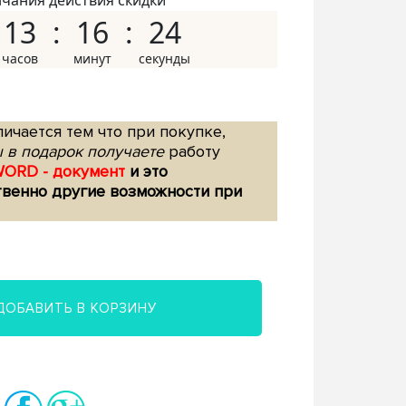
нчания действия скидки
13
16
23
ичается тем что при покупке,
 в подарок получаете
работу
WORD - документ
и это
твенно другие возможности при
ДОБАВИТЬ В КОРЗИНУ