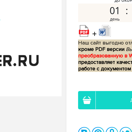
до око
01
+
Наш сайт выгодно отл
кроме PDF версии
Вы
преобразованную в 
предоставляет качес
работе с документом