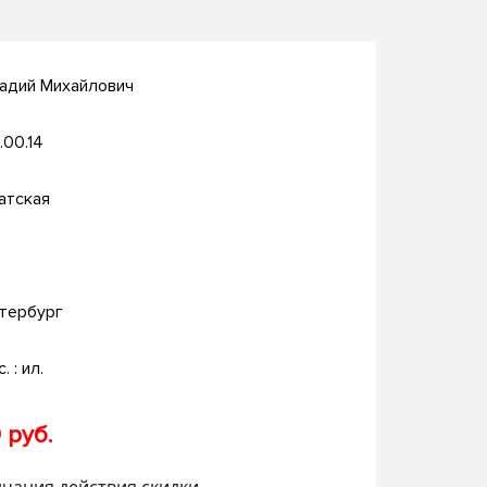
кадий Михайлович
.00.14
атская
тербург
. : ил.
 руб.