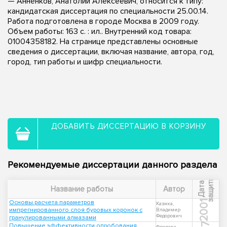
— Анненков, Анатолий Алексеевич, относится к типу:
кандидатская диссертация по специальности 25.00.14.
Работа подготовлена в городе Москва в 2009 году.
Объем работы: 163 с. : ил.. Внутренний код товара:
01004358182. На странице представлены основные
сведения о диссертации, включая название, автора, год,
город, тип работы и шифр специальности.
ДОБАВИТЬ ДИССЕРТАЦИЮ В КОРЗИНУ
Рекомендуемые диссертации данного раздела
ы
Д
а
т
а
з
а
щ
и
т
Название работы
Автор
Основы расчета параметров
2001
Казика,
импрегнированного слоя буровых коронок с
Владимир
Федорович
гранулированными алмазами
Повышение эффективности опробования