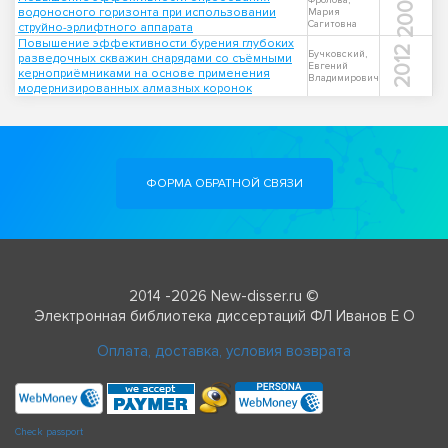
2007
Фролова,
водоносного горизонта при использовании
Мария
Сагитовна
струйно-эрлифтного аппарата
Повышение эффективности бурения глубоких
2012
Бучковский,
разведочных скважин снарядами со съёмными
Евгений
керноприёмниками на основе применения
Владимирович
модернизированных алмазных коронок
ФОРМА ОБРАТНОЙ СВЯЗИ
2014 -2026 New-disser.ru ©
Электронная библиотека диссертаций ФЛ Иванов Е О
Оплата, доставка, условия возврата
Check passport